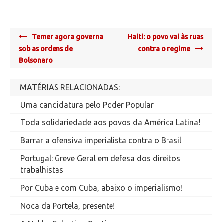
Post
Temer agora governa
Haiti: o povo vai às ruas
navigation
sob as ordens de
contra o regime
Bolsonaro
MATÉRIAS RELACIONADAS:
Uma candidatura pelo Poder Popular
Toda solidariedade aos povos da América Latina!
Barrar a ofensiva imperialista contra o Brasil
Portugal: Greve Geral em defesa dos direitos
trabalhistas
Por Cuba e com Cuba, abaixo o imperialismo!
Noca da Portela, presente!