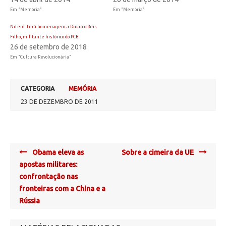
Em "Memória"
Em "Memória"
Niterói terá homenagem a Dinarco Reis
Filho, militante histórico do PCB
26 de setembro de 2018
Em "Cultura Revolucionária"
CATEGORIA
MEMÓRIA
23 DE DEZEMBRO DE 2011
Post
Obama eleva as
Sobre a cimeira da UE
navigation
apostas militares:
confrontação nas
fronteiras com a China e a
Rússia