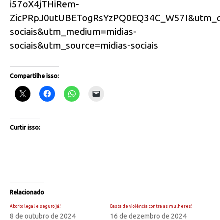
i57oX4jTHiRem-
ZicPRpJ0utUBETogRsYzPQ0EQ34C_W57I&utm_c
sociais&utm_medium=midias-
sociais&utm_source=midias-sociais
Compartilhe isso:
Curtir isso:
Relacionado
Aborto legal e seguro já!
Basta de violência contra as mulheres!
8 de outubro de 2024
16 de dezembro de 2024