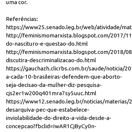
uma cor.
Referências:
https://www25.senado.leg.br/web/atividade/mat
http://feminismomarxista.blogspot.com/2017/11
do-nascituro-e-questao-do.html
http://feminismomarxista.blogspot.com/2018/08/
discutira-descriminalizacao-do.html
https://gauchazh.clicrbs.com.br/saude/noticia/2
a-cada-10-brasileiras-defendem-que-aborto-
seja-decisao-da-mulher-diz-pesquisa-
cjs2er1w200q401mra7sy5uuc.html
https://www12.senado.leg.br/noticias/materias
desarquiva-pec-que-estabelece-
inviolabilidade-do-direito-a-vida-desde-a-
concepcao?fbclid=IwAR1CjByCy0n-