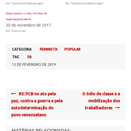
Em "Coletivo Ana Montenegro"
Em "Coletivo Ana Montenegro"
Organizações cristãs em favor da
legalização do aborto
30 de novembro de 2017
Em "Feminista"
CATEGORIA
FEMINISTA
POPULAR
TAG
3B
15 DE FEVEREIRO DE 2019
Post
RS: PCB no ato pela
O ódio de classe e a
navigation
paz, contra a guerra e pela
mobilização dos
autodeterminação do
trabalhadores
povo venezuelano
MATÉRIAS RELACIONADAS: