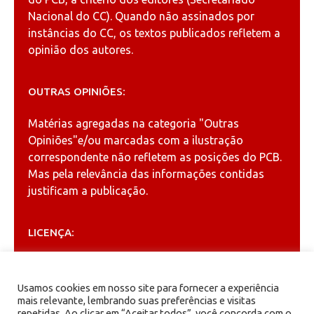
Nacional do CC). Quando não assinados por
instâncias do CC, os textos publicados refletem a
opinião dos autores.
OUTRAS OPINIÕES:
Matérias agregadas na categoria
"Outras
Opiniões"
e/ou marcadas com a ilustração
correspondente não refletem as posições do PCB.
Mas pela relevância das informações contidas
justificam a publicação.
LICENÇA:
Permitida a reprodução, desde que citada a fonte
(
Creative Commons
).
Usamos cookies em nosso site para fornecer a experiência
mais relevante, lembrando suas preferências e visitas
repetidas. Ao clicar em “Aceitar todos”, você concorda com o