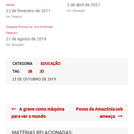
3 de abril de 2021
capital
25 de fevereiro de 2011
Em "Educação"
Em "Debate"
O projeto “Future-se” e os Institutos
Federais
21 de agosto de 2019
Em "Educação"
CATEGORIA
EDUCAÇÃO
TAG
2B
JD
23 DE OUTUBRO DE 2019
Post
A greve como máquina
Povos da Amazônia sob
navigation
para ver o mundo
ameaça
MATÉRIAS RELACIONADAS: