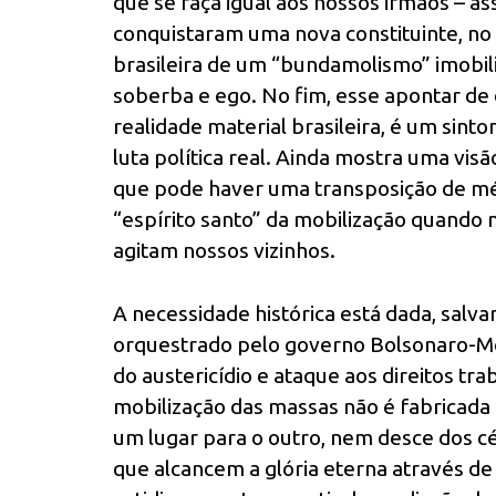
que se faça igual aos nossos irmãos – 
conquistaram uma nova constituinte, no
brasileira de um “bundamolismo” imobili
soberba e ego. No fim, esse apontar d
realidade material brasileira, é um sin
luta política real. Ainda mostra uma vi
que pode haver uma transposição de mét
“espírito santo” da mobilização quando
agitam nossos vizinhos.
A necessidade histórica está dada, salva
orquestrado pelo governo Bolsonaro-Mo
do austericídio e ataque aos direitos tra
mobilização das massas não é fabricada 
um lugar para o outro, nem desce dos cé
que alcancem a glória eterna através de 