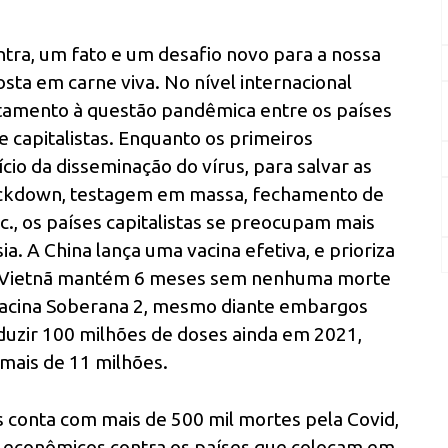
ra, um fato e um desafio novo para a nossa
osta em carne viva. No nível internacional
tamento à questão pandêmica entre os países
 e capitalistas. Enquanto os primeiros
o da disseminação do vírus, para salvar as
lockdown, testagem em massa, fechamento de
c., os países capitalistas se preocupam mais
a. A China lança uma vacina efetiva, e prioriza
 o Vietnã mantém 6 meses sem nenhuma morte
a vacina Soberana 2, mesmo diante embargos
oduzir 100 milhões de doses ainda em 2021,
ais de 11 milhões.
 conta com mais de 500 mil mortes pela Covid,
s econômicos contra os países que colocam em