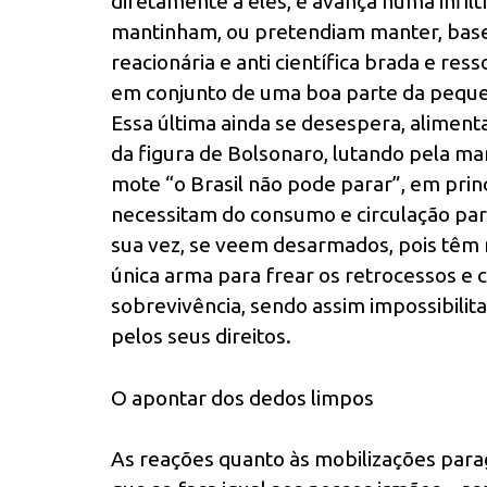
diretamente a eles, e avança numa infil
mantinham, ou pretendiam manter, base
reacionária e anti científica brada e re
em conjunto de uma boa parte da pequen
Essa última ainda se desespera, alimen
da figura de Bolsonaro, lutando pela m
mote “o Brasil não pode parar”, em prin
necessitam do consumo e circulação par
sua vez, se veem desarmados, pois têm 
única arma para frear os retrocessos e 
sobrevivência, sendo assim impossibilit
pelos seus direitos.
O apontar dos dedos limpos
As reações quanto às mobilizações parag