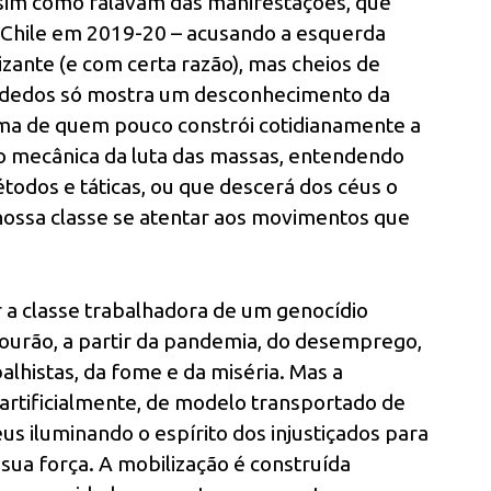
assim como falavam das manifestações, que
 Chile em 2019-20 – acusando a esquerda
zante (e com certa razão), mas cheios de
e dedos só mostra um desconhecimento da
toma de quem pouco constrói cotidianamente a
são mecânica da luta das massas, entendendo
odos e táticas, ou que descerá dos céus o
 nossa classe se atentar aos movimentos que
r a classe trabalhadora de um genocídio
urão, a partir da pandemia, do desemprego,
balhistas, da fome e da miséria. Mas a
artificialmente, de modelo transportado de
us iluminando o espírito dos injustiçados para
sua força. A mobilização é construída