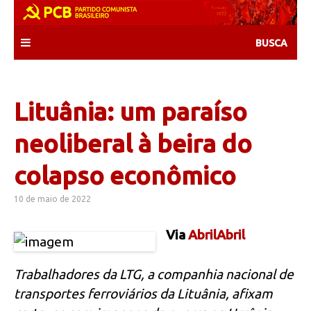
Skip
to
content
Lituânia: um paraíso
neoliberal à beira do
colapso econômico
10 de maio de 2022
Via
AbrilAbril
Trabalhadores da LTG, a companhia nacional de
transportes ferroviários da Lituânia, afixam