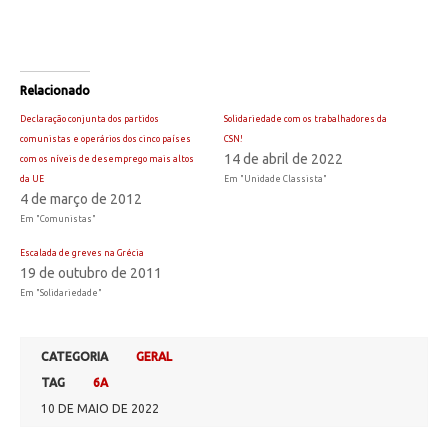
Relacionado
Declaração conjunta dos partidos
Solidariedade com os trabalhadores da
comunistas e operários dos cinco países
CSN!
14 de abril de 2022
com os níveis de desemprego mais altos
da UE
Em "Unidade Classista"
4 de março de 2012
Em "Comunistas"
Escalada de greves na Grécia
19 de outubro de 2011
Em "Solidariedade"
CATEGORIA
GERAL
TAG
6A
10 DE MAIO DE 2022