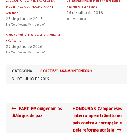
25 DE JULHO – DIA INTERNACIONAL DA
Dia Internacional da Mulher Negra Latino
MULHER NEGRA LATINO AMERICANA E
Americana e Caribenha
26 de julho de 2018
CARIBENHA
25 de julho de 2015
Em "Feminista"
Em "Coletivo Ana Montenegro"
A luta da Mulher Negra Latino-Americana
e Caribenha
29 de julho de 2026
Em "Coletivo Ana Montenegro"
CATEGORIA
COLETIVO ANA MONTENEGRO
31 DE JULHO DE 2015
Post
FARC-EP oxigenam os
HONDURAS: Camponeses
navigation
diálogos de paz
interrompem trânsito no
país contra a corrupção e
pela reforma agrária