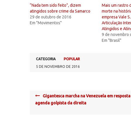
“Nada tem sido feito”, dizem
Mais um rastro 
atingidos sobre crime da Samarco
morte na histór
29 de outubro de 2016
empresa Vale S.
Em "Movimentos"
Articulação Inte
Atingidos e Atin
9 de novembro 
Em "Brasil"
CATEGORIA
POPULAR
5 DE NOVEMBRO DE 2016
Post
Gigantesca marcha na Venezuela em resposta
navigation
agenda golpista da direita