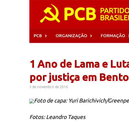
Skip
to
content
PCB
ORGANIZAÇÃO
FORMAÇÃO
1 Ano de Lama e Lut
por justiça em Bent
5 de novembro de 2016
Foto de capa: Yuri Barichivich/Greenp
Fotos: Leandro Taques