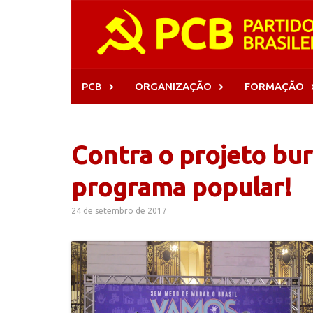
Skip
to
content
PCB
ORGANIZAÇÃO
FORMAÇÃO
Contra o projeto bur
programa popular!
24 de setembro de 2017