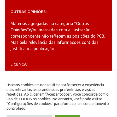
OUTRAS OPINIÕES:
Matérias agregadas na categoria
"Outras
Opiniões"
e/ou marcadas com a ilustração
correspondente não refletem as posições do PCB.
Mas pela relevância das informações contidas
justificam a publicação.
LICENÇA:
Permitida a reprodução, desde que citada a fonte
(
Creative Commons
).
Usamos cookies em nosso site para fornecer a experiência
mais relevante, lembrando suas preferências e visitas
repetidas. Ao clicar em “Aceitar todos”, você concorda com o
ARQUIVOS
uso de TODOS os cookies. No entanto, você pode visitar
"Configurações de cookies" para fornecer um consentimento
controlado.
Arquivos