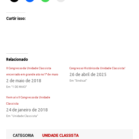
Curtir isso:
Relacionado
II Congresso da Unidade Classista
Congresso Histórico da Unidade Classista!
26 de abril de 2025
encerrado em grande ato no 1° de maio
2 de maio de 2018
Em "Sindical"
Em "1 DE MAIO"
Vem aí o II Congresso da Unidade
Classista
24 de janeiro de 2018
Em "Unidade Classista"
CATEGORIA
UNIDADE CLASSISTA