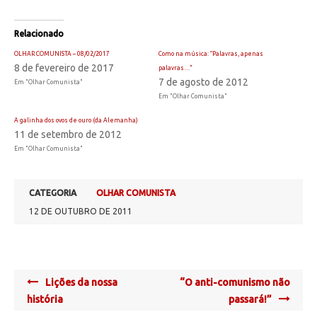
Relacionado
OLHAR COMUNISTA – 08/02/2017
Como na música: “Palavras, apenas
8 de fevereiro de 2017
palavras…”
7 de agosto de 2012
Em "Olhar Comunista"
Em "Olhar Comunista"
A galinha dos ovos de ouro (da Alemanha)
11 de setembro de 2012
Em "Olhar Comunista"
CATEGORIA
OLHAR COMUNISTA
12 DE OUTUBRO DE 2011
Post
Lições da nossa
“O anti-comunismo não
navigation
história
passará!”