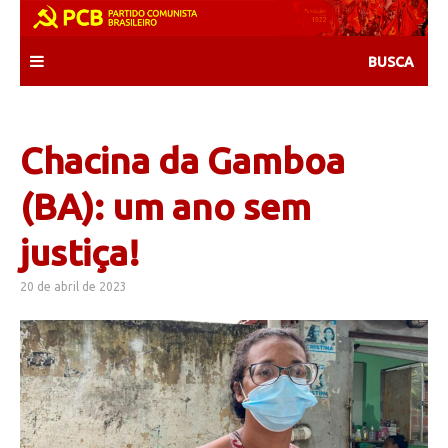
Skip
to
content
Chacina da Gamboa
(BA): um ano sem
justiça!
20 de abril de 2023