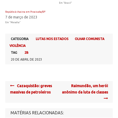
Em "Brasil"
Repúdio à chacina em Piracicaba/SP!
7 de março de 2023
Em "Moradia"
CATEGORIA
LUTAS NOS ESTADOS
OLHAR COMUNISTA
VIOLÊNCIA
TAG
2B
20 DE ABRIL DE 2023
Post
Cazaquistão: greves
Raimundão, um herói
navigation
massivas de petroleiros
anônimo da luta de classes
MATÉRIAS RELACIONADAS: