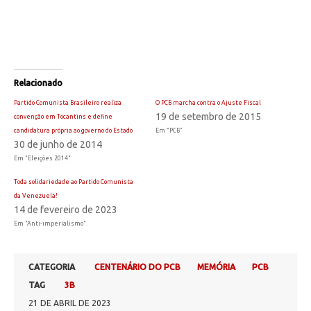
Relacionado
Partido Comunista Brasileiro realiza
O PCB marcha contra o Ajuste Fiscal
19 de setembro de 2015
convenção em Tocantins e define
candidatura própria ao governo do Estado
Em "PCB"
30 de junho de 2014
Em "Eleições 2014"
Toda solidariedade ao Partido Comunista
da Venezuela!
14 de fevereiro de 2023
Em "Anti-imperialismo"
CATEGORIA
CENTENÁRIO DO PCB
MEMÓRIA
PCB
TAG
3B
21 DE ABRIL DE 2023