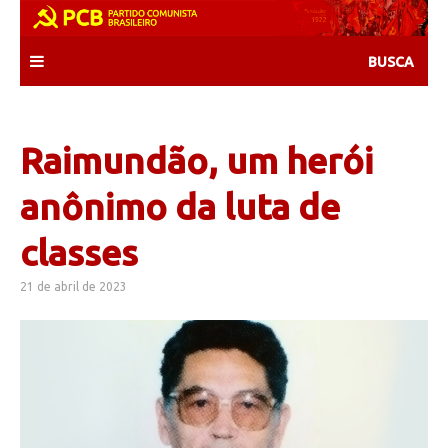
Skip
to
content
Raimundão, um herói
anônimo da luta de
classes
21 de abril de 2023