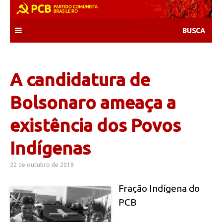
Skip
to
content
A candidatura de
Bolsonaro ameaça a
existência dos Povos
Indígenas
22 de outubro de 2018
Fração Indígena do
PCB