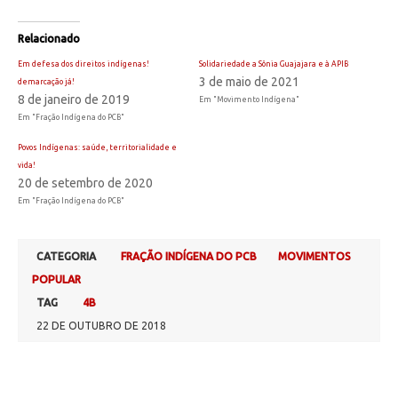
Relacionado
Em defesa dos direitos indígenas!
Solidariedade a Sônia Guajajara e à APIB
3 de maio de 2021
demarcação já!
8 de janeiro de 2019
Em "Movimento Indígena"
Em "Fração Indígena do PCB"
Povos Indígenas: saúde, territorialidade e
vida!
20 de setembro de 2020
Em "Fração Indígena do PCB"
CATEGORIA
FRAÇÃO INDÍGENA DO PCB
MOVIMENTOS
POPULAR
TAG
4B
22 DE OUTUBRO DE 2018