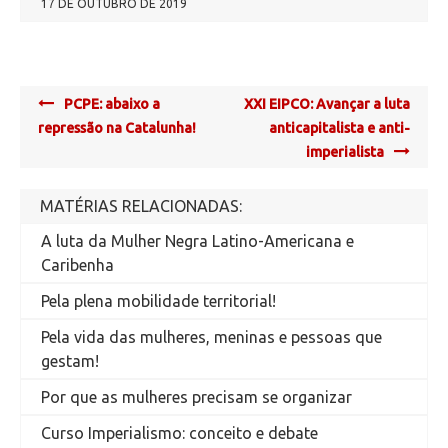
17 DE OUTUBRO DE 2019
Post
PCPE: abaixo a
XXI EIPCO: Avançar a luta
navigation
repressão na Catalunha!
anticapitalista e anti-
imperialista
MATÉRIAS RELACIONADAS:
A luta da Mulher Negra Latino-Americana e
Caribenha
Pela plena mobilidade territorial!
Pela vida das mulheres, meninas e pessoas que
gestam!
Por que as mulheres precisam se organizar
Curso Imperialismo: conceito e debate