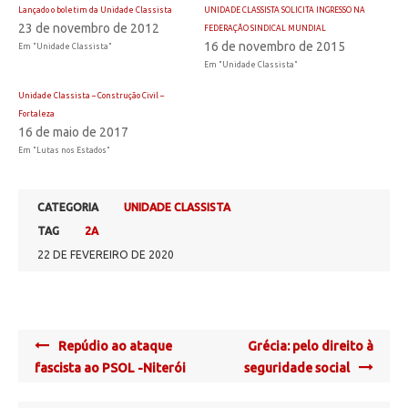
Lançado o boletim da Unidade Classista
UNIDADE CLASSISTA SOLICITA INGRESSO NA
23 de novembro de 2012
FEDERAÇÃO SINDICAL MUNDIAL
16 de novembro de 2015
Em "Unidade Classista"
Em "Unidade Classista"
Unidade Classista – Construção Civil –
Fortaleza
16 de maio de 2017
Em "Lutas nos Estados"
CATEGORIA
UNIDADE CLASSISTA
TAG
2A
22 DE FEVEREIRO DE 2020
Post
Repúdio ao ataque
Grécia: pelo direito à
navigation
fascista ao PSOL -Niterói
seguridade social