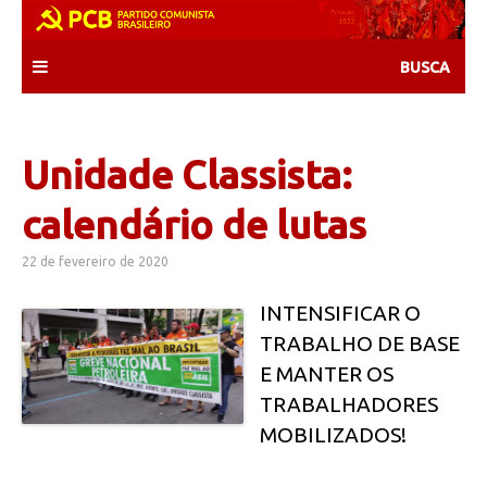
Skip
to
content
Unidade Classista:
calendário de lutas
22 de fevereiro de 2020
INTENSIFICAR O
TRABALHO DE BASE
E MANTER OS
TRABALHADORES
MOBILIZADOS!