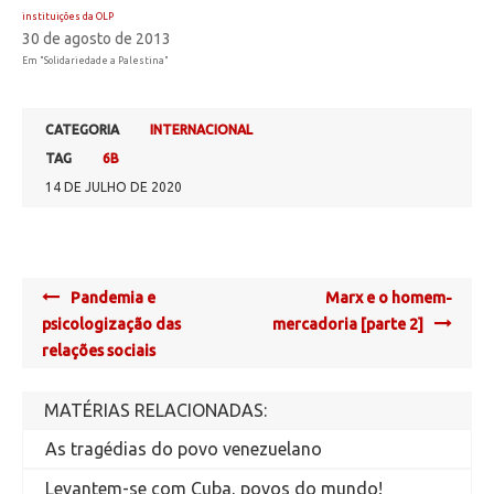
instituições da OLP
30 de agosto de 2013
Em "Solidariedade a Palestina"
CATEGORIA
INTERNACIONAL
TAG
6B
14 DE JULHO DE 2020
Post
Pandemia e
Marx e o homem-
navigation
psicologização das
mercadoria [parte 2]
relações sociais
MATÉRIAS RELACIONADAS:
As tragédias do povo venezuelano
Levantem-se com Cuba, povos do mundo!