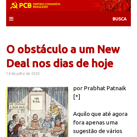
Skip
to
content
O obstáculo a um New
Deal nos dias de hoje
14 de julho de 2020
por Prabhat Patnaik
[*]
Aquilo que até agora
fora apenas uma
sugestão de vários