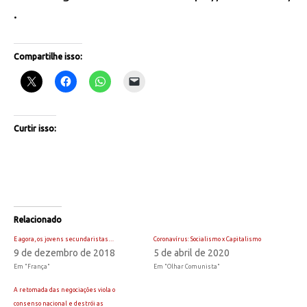
.
Compartilhe isso:
Curtir isso:
Relacionado
E agora, os jovens secundaristas…
Coronavírus: Socialismo x Capitalismo
9 de dezembro de 2018
5 de abril de 2020
Em "França"
Em "Olhar Comunista"
A retomada das negociações viola o
consenso nacional e destrói as