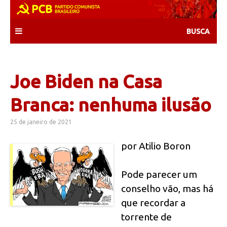
Skip
to
content
Joe Biden na Casa
Branca: nenhuma ilusão
25 de janeiro de 2021
por Atilio Boron
Pode parecer um
conselho vão, mas há
que recordar a
torrente de