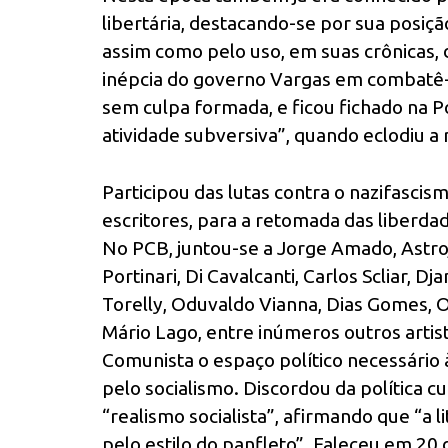
libertária, destacando-se por sua posiçã
assim como pelo uso, em suas crônicas, d
inépcia do governo Vargas em combatê-l
sem culpa formada, e ficou fichado na Po
atividade subversiva”, quando eclodiu a
Participou das lutas contra o nazifascism
escritores, para a retomada das liberda
No PCB, juntou-se a Jorge Amado, Astroj
Portinari, Di Cavalcanti, Carlos Scliar, D
Torelly, Oduvaldo Vianna, Dias Gomes, 
Mário Lago, entre inúmeros outros artis
Comunista o espaço político necessário 
pelo socialismo. Discordou da política c
“realismo socialista”, afirmando que “a l
pelo estilo do panfleto”. Faleceu em 20