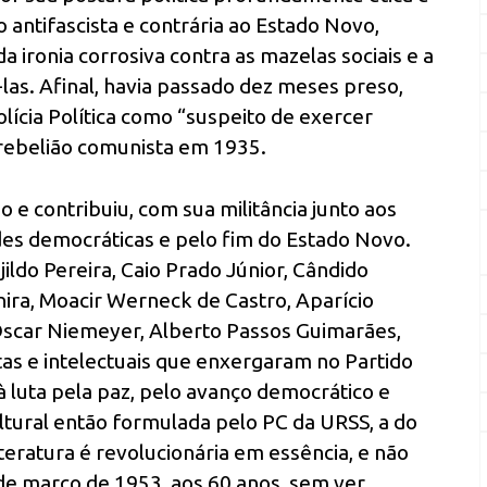
o antifascista e contrária ao Estado Novo,
a ironia corrosiva contra as mazelas sociais e a
as. Afinal, havia passado dez meses preso,
lícia Política como “suspeito de exercer
 rebelião comunista em 1935.
o e contribuiu, com sua militância junto aos
des democráticas e pelo fim do Estado Novo.
ildo Pereira, Caio Prado Júnior, Cândido
janira, Moacir Werneck de Castro, Aparício
Oscar Niemeyer, Alberto Passos Guimarães,
tas e intelectuais que enxergaram no Partido
à luta pela paz, pelo avanço democrático e
ultural então formulada pelo PC da URSS, a do
iteratura é revolucionária em essência, e não
 de março de 1953, aos 60 anos, sem ver