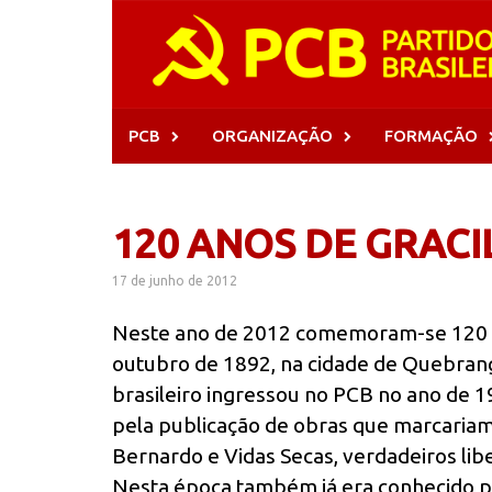
Skip
to
content
PCB
ORGANIZAÇÃO
FORMAÇÃO
120 ANOS DE GRAC
17 de junho de 2012
Neste ano de 2012 comemoram-se 120 a
outubro de 1892, na cidade de Quebrang
brasileiro ingressou no PCB no ano de 1
pela publicação de obras que marcariam
Bernardo e Vidas Secas, verdadeiros lib
Nesta época também já era conhecido po