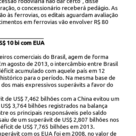
essão rodoviária não dar certo”, disse
ação, o concessionário receberá pedágio. As
ão às ferrovias, os editais aguardam avaliação
timentos em ferrovias vão envolver R$ 80
_______________
US$ 10 bi com EUA
eiros comerciais do Brasil, agem de forma
Em agosto de 2013, o intercâmbio entre Brasil
éficit acumulado com aquele país em 12
 histórico para o período. Na mesma base de
dos mais expressivos superávits a favor do
vit de US$ 7,462 bilhões com a China evitou um
 US$ 3,764 bilhões registrados na balança
tre os principais responsáveis pelo saldo
 saiu de um superávit de US$ 2,807 bilhões nos
éficit de US$ 7,765 bilhões em 2013.
superávit com os EUA foi em 2008, no valor de