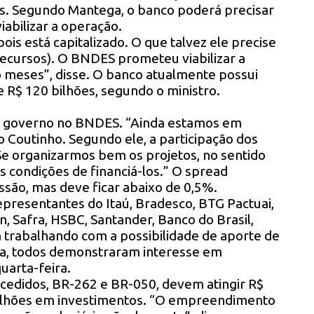
s. Segundo Mantega, o banco poderá precisar
iabilizar a operação.
ois está capitalizado. O que talvez ele precise
(recursos). O BNDES prometeu viabilizar a
o meses”, disse. O banco atualmente possui
e R$ 120 bilhões, segundo o ministro.
do governo no BNDES. “Ainda estamos em
o Coutinho. Segundo ele, a participação dos
Se organizarmos bem os projetos, no sentido
s condições de financiá-los.” O spread
são, mas deve ficar abaixo de 0,5%.
presentantes do Itaú, Bradesco, BTG Pactuai,
, Safra, HSBC, Santander, Banco do Brasil,
trabalhando com a possibilidade de aporte de
a, todos demonstraram interesse em
uarta-feira.
ncedidos, BR-262 e BR-050, devem atingir R$
0 bilhões em investimentos. “O empreendimento