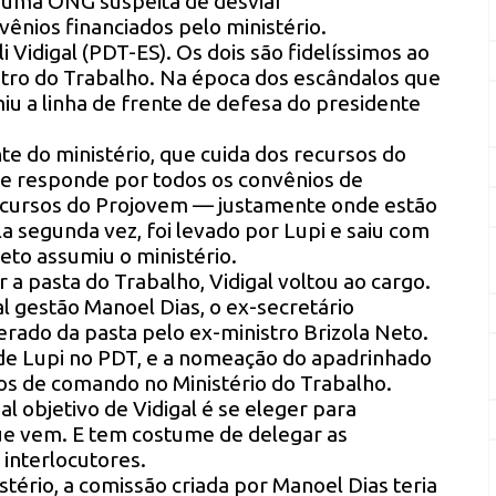
 uma ONG suspeita de desviar
nios financiados pelo ministério.
 Vidigal (PDT-ES). Os dois são fidelíssimos ao
stro do Trabalho. Na época dos escândalos que
iu a linha de frente de defesa do presidente
te do ministério, que cuida dos recursos do
e responde por todos os convênios de
recursos do Projovem — justamente onde estão
la segunda vez, foi levado por Lupi e saiu com
eto assumiu o ministério.
a pasta do Trabalho, Vidigal voltou ao cargo.
l gestão Manoel Dias, o ex-secretário
rado da pasta pelo ex-ministro Brizola Neto.
de Lupi no PDT, e a nomeação do apadrinhado
tos de comando no Ministério do Trabalho.
l objetivo de Vidigal é se eleger para
ue vem. E tem costume de delegar as
 interlocutores.
stério, a comissão criada por Manoel Dias teria