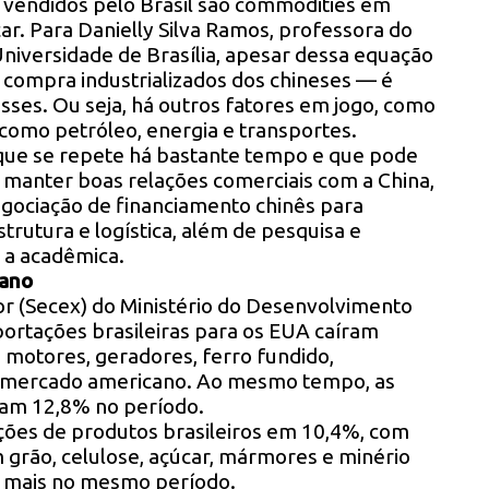
s vendidos pelo Brasil são commodities em
car. Para Danielly Silva Ramos, professora do
Universidade de Brasília, apesar dessa equação
e compra industrializados dos chineses — é
sses. Ou seja, há outros fatores em jogo, como
 como petróleo, energia e transportes.
que se repete há bastante tempo e que pode
il manter boas relações comerciais com a China,
egociação de financiamento chinês para
trutura e logística, além de pesquisa e
 a acadêmica.
 ano
or (Secex) do Ministério do Desenvolvimento
portações brasileiras para os EUA caíram
 motores, geradores, ferro fundido,
ao mercado americano. Ao mesmo tempo, as
am 12,8% no período.
ções de produtos brasileiros em 10,4%, com
 grão, celulose, açúcar, mármores e minério
 a mais no mesmo período.