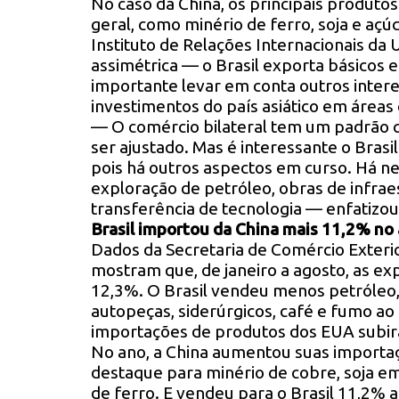
No caso da China, os principais produto
geral, como minério de ferro, soja e açú
Instituto de Relações Internacionais da 
assimétrica — o Brasil exporta básicos 
importante levar em conta outros intere
investimentos do país asiático em áreas
— O comércio bilateral tem um padrão 
ser ajustado. Mas é interessante o Bras
pois há outros aspectos em curso. Há n
exploração de petróleo, obras de infraes
transferência de tecnologia — enfatizou
Brasil importou da China mais 11,2% no
Dados da Secretaria de Comércio Exteri
mostram que, de janeiro a agosto, as ex
12,3%. O Brasil vendeu menos petróleo,
autopeças, siderúrgicos, café e fumo 
importações de produtos dos EUA subir
No ano, a China aumentou suas importa
destaque para minério de cobre, soja em
de ferro. E vendeu para o Brasil 11,2%