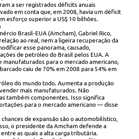
ram a ser registrados déficits anuais
levado em conta que, em 2008, havia um déficit
um esforço superior a US$ 10 bilhões.
m
ércio Brasil-EUA (Amcham), Gabriel Rico,
lação ao real, nem a ligeira recuperação da
odificar esse panorama, causado,
ações de petróleo do Brasil pelos EUA. A
s de manufaturados para o mercado americano,
 embarcado caiu de 70% em 2008 para 54% em
óleo do mundo todo. Aumenta a produção
a é vender mais manufaturados. Não
as também componentes. Isso significa
portações para o mercado americano — disse
chances de expansão são o automobilístico,
 isso, o presidente da Amcham defende a
entre as quais a alta carga tributária.