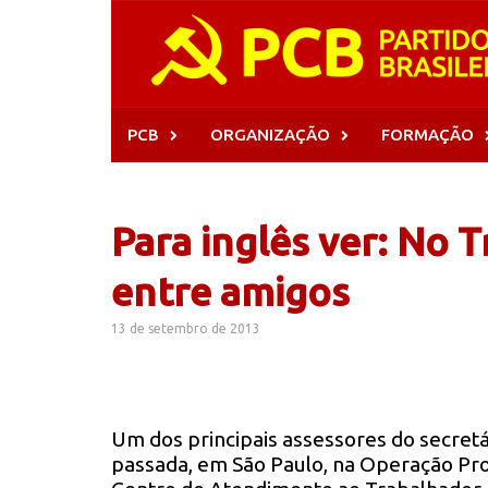
Skip
to
content
PCB
ORGANIZAÇÃO
FORMAÇÃO
Para inglês ver: No 
entre amigos
13 de setembro de 2013
Um dos principais assessores do secretá
passada, em São Paulo, na Operação Pr