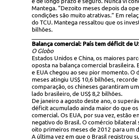
é de longo prazo e seguro. Nunca vi conc
Mantega. “Dezoito meses depois da oper
condições são muito atrativas.” Em relaç
do TCU. Mantega ressaltou que os inves
bilhões.
__________________________________
Balança comercial: País tem déficit de 
O Globo
Estados Unidos e China, os maiores parc
oposta na balança comercial brasileira. 
e EUA chegou ao seu pior momento. O d
meses atingiu US$ 10,6 bilhões, recorde
comparação, os chineses garantiram um 
lado brasileiro, de US$ 8,2 bilhões.
De janeiro a agosto deste ano, o superá
déficit acumulado ainda maior do que os
comercial. Os EUA, por sua vez, estão en
negativo do Brasil. O comércio bilateral
oito primeiros meses de 2012 para um d
A última vez em que o Brasil registrou 