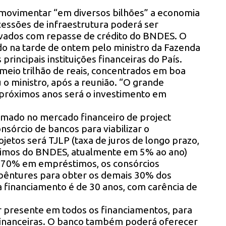
 movimentar “em diversos bilhões” a economia
ncessões de infraestrutura poderá ser
ivados com repasse de crédito do BNDES. O
do na tarde de ontem pelo ministro da Fazenda
incipais instituições financeiras do País.
eio trilhão de reais, concentrados em boa
 o ministro, após a reunião. “O grande
 próximos anos será o investimento em
mado no mercado financeiro de project
nsórcio de bancos para viabilizar o
jetos será TJLP (taxa de juros de longo prazo,
timos do BNDES, atualmente em 5% ao ano)
 70% em empréstimos, os consórcios
bêntures para obter os demais 30% dos
a financiamento é de 30 anos, com carência de
 presente em todos os financiamentos, para
s financeiras. O banco também poderá oferecer