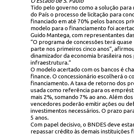
O Estado de S. Paulo
Tido pelo governo como a solução para
do País o processo de licitação para co
financiado em até 70% pelos bancos pr
modelo para o financiamento foi acerta
Guido Mantega, com representantes das pr
“O programa de concessões terá quase m
parte nos primeiros cinco anos”, afirmou
dinamizador da economia brasileira nos
infraestrutura.”
O modelo acertado com os bancos é cha
finance. O concessionário escolherá o co
financiamento. A taxa de retorno dos pro
usada como referência para os emprés
mais 2%, somando 7% ao ano. Além dos
vencedores poderão emitir ações ou de
investimentos necessários. O prazo par
5 anos.
Com papel decisivo, o BNDES deve estar
repassar crédito às demais instituiçõe