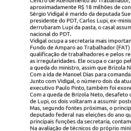
Centro de Atendimento ao Trabalhador,
aproximadamente R$ 18 milhões de convê
Sérgio Vidigal é marido da deputada Sueli
presidente do PDT, Carlos Lupi, ex-mini
derrubaram Lupi da pasta, o casal assum
nacional do PDT.
Vidigal ocupa a secretaria mais importan
Fundo de Amparo ao Trabalhador (FAT) 
qualificação de trabalhadores e pelos 
as irregularidades. Ele ocupa o cargo pe
a queda do ministro, assim que Brizola N
Com a ida de Manoel Dias para comandar 
Junto com Vidigal, o número dois da atua
executivo Paulo Pinto, também foi exone
Com a queda de Brizola Neto, desafeto 
de Lupi, os dois voltaram a assumir pos
Mas, segundo fontes próximas, o principa
deputado federal nas eleições do ano q
principais funções da secretaria, contam
Na avaliação de técnicos do próprio mini