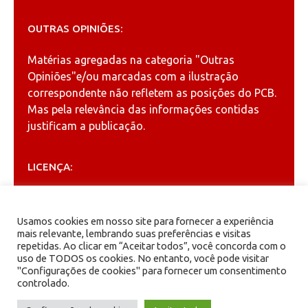
OUTRAS OPINIÕES:
Matérias agregadas na categoria
"Outras
Opiniões"
e/ou marcadas com a ilustração
correspondente não refletem as posições do PCB.
Mas pela relevância das informações contidas
justificam a publicação.
LICENÇA:
Permitida a reprodução, desde que citada a fonte
(
Creative Commons
).
Usamos cookies em nosso site para fornecer a experiência
mais relevante, lembrando suas preferências e visitas
repetidas. Ao clicar em “Aceitar todos”, você concorda com o
ARQUIVOS
uso de TODOS os cookies. No entanto, você pode visitar
"Configurações de cookies" para fornecer um consentimento
controlado.
Arquivos