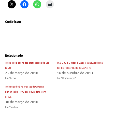
Curtir isso:
Relacionado
Todo apoio à greve dos professores de São
PCB, UJC e Unidade Classista no Ato do Dia
Paulo
dos Professores, Rio de Janeiro
25 de março de 2010
16 de outubro de 2013
Em "Greve"
Em "Organização"
Todo repúdio à repressão do Governo
Pimentel (PT-MG) aos educadores em
greve!
30 de março de 2018
Em "Sindical"