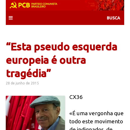
Skip
to
content
“Esta pseudo esquerda
europeia é outra
tragédia”
28 de junho de 2015
CX36
«É uma vergonha que
todo este movimento
de indignados, de