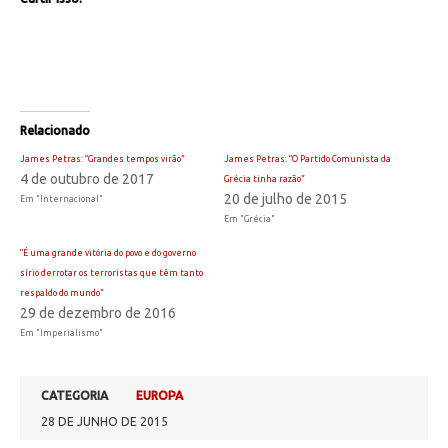
Relacionado
James Petras: “Grandes tempos virão”
James Petras: “O Partido Comunista da
4 de outubro de 2017
Grécia tinha razão”
20 de julho de 2015
Em "Internacional"
Em "Grécia"
“É uma grande vitória do povo e do governo
sírio derrotar os terroristas que têm tanto
respaldo do mundo”
29 de dezembro de 2016
Em "Imperialismo"
CATEGORIA
EUROPA
28 DE JUNHO DE 2015