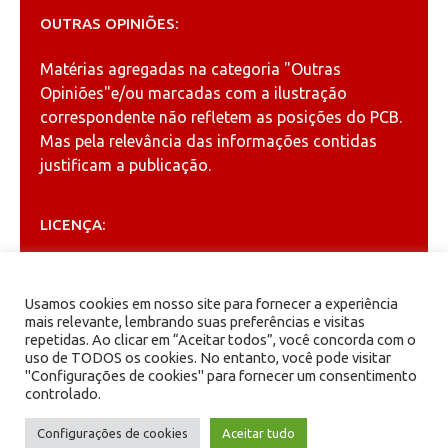
OUTRAS OPINIÕES:
Matérias agregadas na categoria
"Outras
Opiniões"
e/ou marcadas com a ilustração
correspondente não refletem as posições do PCB.
Mas pela relevância das informações contidas
justificam a publicação.
LICENÇA:
Permitida a reprodução, desde que citada a fonte
(
Creative Commons
).
Usamos cookies em nosso site para fornecer a experiência
mais relevante, lembrando suas preferências e visitas
repetidas. Ao clicar em “Aceitar todos”, você concorda com o
ARQUIVOS
uso de TODOS os cookies. No entanto, você pode visitar
"Configurações de cookies" para fornecer um consentimento
controlado.
Arquivos
Configurações de cookies
Aceitar tudo