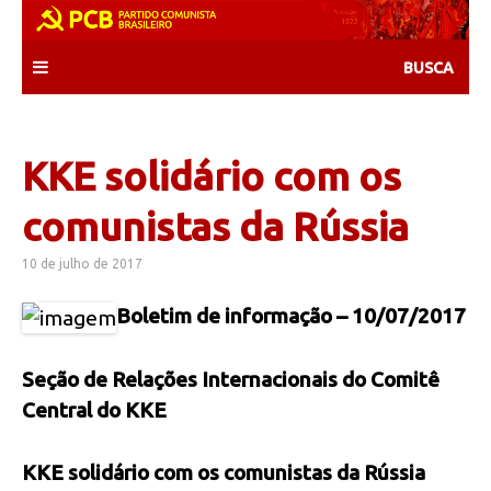
Skip
to
content
KKE solidário com os
comunistas da Rússia
10 de julho de 2017
Boletim de informação – 10/07/2017
Seção de Relações Internacionais do Comitê
Central do KKE
KKE solidário com os comunistas da Rússia