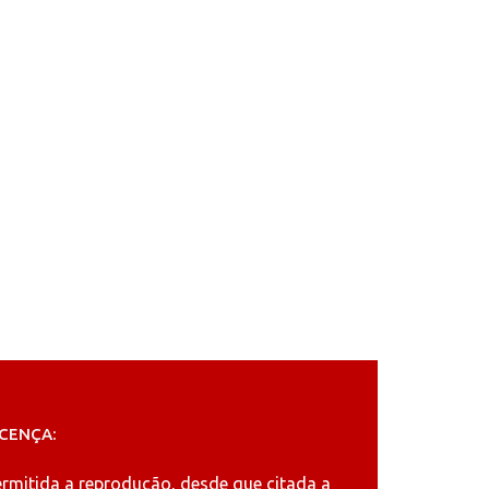
ICENÇA:
ermitida a reprodução, desde que citada a