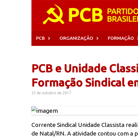
Skip
to
content
PCB
ORGANIZAÇÃO
FORMAÇÃO
PCB e Unidade Classi
Formação Sindical e
25 de outubro de 2017
Corrente Sindical Unidade Classista rea
de Natal/RN. A atividade contou com a p