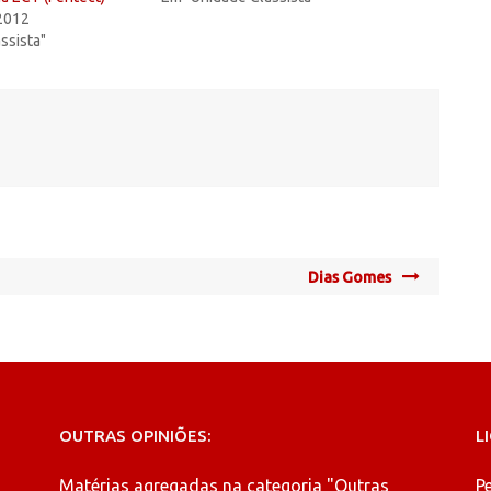
 2012
ssista"
Dias Gomes
OUTRAS OPINIÕES:
L
Matérias agregadas na categoria
"Outras
P