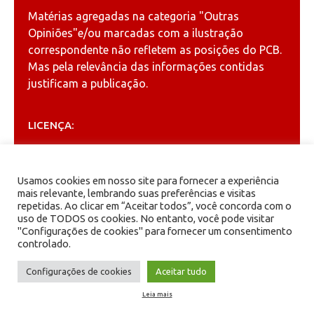
Matérias agregadas na categoria
"Outras
Opiniões"
e/ou marcadas com a ilustração
correspondente não refletem as posições do PCB.
Mas pela relevância das informações contidas
justificam a publicação.
LICENÇA:
Permitida a reprodução, desde que citada a fonte
(
Creative Commons
).
Usamos cookies em nosso site para fornecer a experiência
mais relevante, lembrando suas preferências e visitas
repetidas. Ao clicar em “Aceitar todos”, você concorda com o
ARQUIVOS
uso de TODOS os cookies. No entanto, você pode visitar
"Configurações de cookies" para fornecer um consentimento
controlado.
Arquivos
Configurações de cookies
Aceitar tudo
Leia mais
PCB - Partido Comunista Brasileiro.