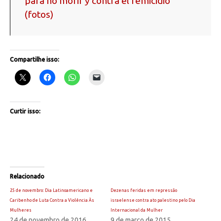
para no morir y contra el femicidio
(fotos)
Compartilhe isso:
Curtir isso:
Relacionado
25 de novembro: Dia Latinoamericano e
Dezenas feridas em repressão
Caribenho de Luta Contra a Violência Às
israelense contra ato palestino pelo Dia
Mulheres
Internacional da Mulher
24 de novembro de 2016
9 de março de 2015