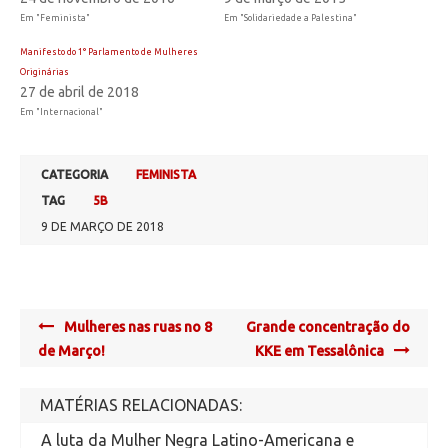
Em "Feminista"
Em "Solidariedade a Palestina"
Manifesto do 1° Parlamento de Mulheres
Originárias
27 de abril de 2018
Em "Internacional"
CATEGORIA
FEMINISTA
TAG
5B
9 DE MARÇO DE 2018
Post
Mulheres nas ruas no 8
Grande concentração do
navigation
de Março!
KKE em Tessalônica
MATÉRIAS RELACIONADAS:
A luta da Mulher Negra Latino-Americana e