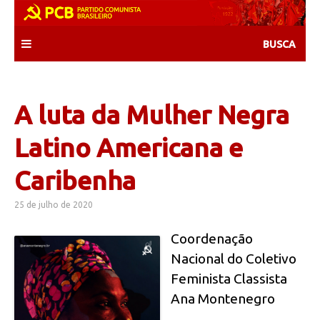
Skip
to
content
A luta da Mulher Negra
Latino Americana e
Caribenha
25 de julho de 2020
Coordenação
Nacional do Coletivo
Feminista Classista
Ana Montenegro