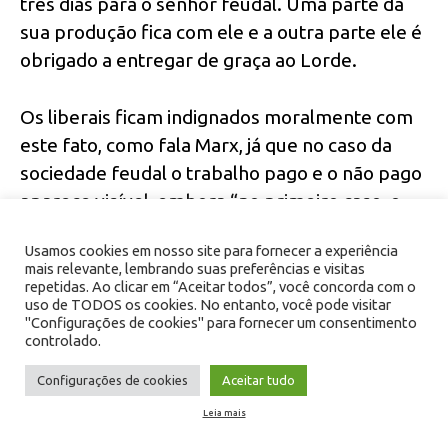
três dias para o senhor feudal. Uma parte da
sua produção fica com ele e a outra parte ele é
obrigado a entregar de graça ao Lorde.
Os liberais ficam indignados moralmente com
este fato, como fala Marx, já que no caso da
sociedade feudal o trabalho pago e o não pago
aparece visível, embora “no primeiro caso, o
trabalho não remunerado é visivelmente
Usamos cookies em nosso site para fornecer a experiência
arrancado pela força. No segundo, parece
mais relevante, lembrando suas preferências e visitas
entregue voluntariamente. Eis a única
repetidas. Ao clicar em “Aceitar todos”, você concorda com o
uso de TODOS os cookies. No entanto, você pode visitar
diferença” (MARX.2010, p. 82).
"Configurações de cookies" para fornecer um consentimento
controlado.
Por isso, a expressão “valor do trabalho” é
Configurações de cookies
Aceitar tudo
enganosa e equivocada, haja vista que ela
Leia mais
oculta que na sociedade capitalista o mais-