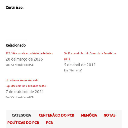
Curtir isso:
Relacionado
PCB: 104 anos de uma história de lutas
Os 90 anos do Partido Comunista Brasileiro
20 de março de 2026
(PCB)
5 de abril de 2012
Em "Centenário do PCB"
Em "Memória"
Uma farsa em movimento:
liquidacionistas x 100 anos do PCB
7 de outubro de 2021
Em "Centenário do PCB"
CATEGORIA
CENTENÁRIO DO PCB
MEMÓRIA
NOTAS
POLÍTICAS DO PCB
PCB