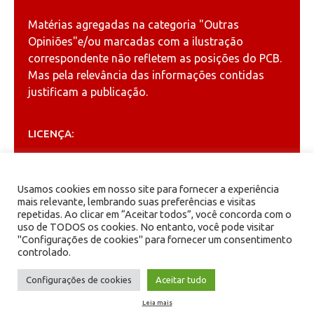
Matérias agregadas na categoria
"Outras
Opiniões"
e/ou marcadas com a ilustração
correspondente não refletem as posições do PCB.
Mas pela relevância das informações contidas
justificam a publicação.
LICENÇA:
Permitida a reprodução, desde que citada a fonte
(
Creative Commons
).
Usamos cookies em nosso site para fornecer a experiência
mais relevante, lembrando suas preferências e visitas
repetidas. Ao clicar em “Aceitar todos”, você concorda com o
ARQUIVOS
uso de TODOS os cookies. No entanto, você pode visitar
"Configurações de cookies" para fornecer um consentimento
controlado.
Arquivos
Configurações de cookies
Aceitar tudo
Leia mais
PCB - Partido Comunista Brasileiro.