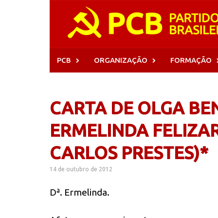
Skip
to
content
PCB
ORGANIZAÇÃO
FORMAÇÃO
CARTA DE OLGA BE
ERMELINDA FELIZAR
CARLOS PRESTES)*
14 de outubro de 2012
Dª. Ermelinda.