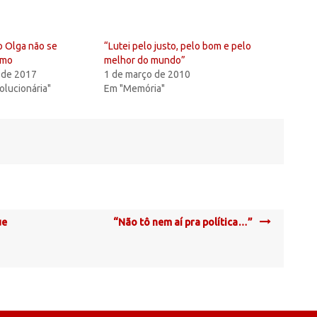
o Olga não se
“Lutei pelo justo, pelo bom e pelo
smo
melhor do mundo”
 de 2017
1 de março de 2010
olucionária"
Em "Memória"
ue
“Não tô nem aí pra política…”