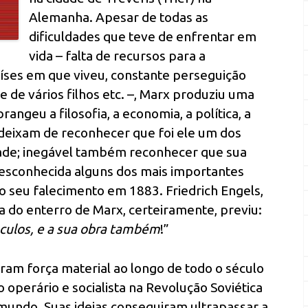
Alemanha. Apesar de todas as
dificuldades que teve de enfrentar em
vida – falta de recursos para a
aíses em que viveu, constante perseguição
e de vários filhos etc. –, Marx produziu uma
brangeu a filosofia, a economia, a política, a
deixam de reconhecer que foi ele um dos
ade; inegável também reconhecer que sua
desconhecida alguns dos mais importantes
o seu falecimento em 1883. Friedrich Engels,
a do enterro de Marx, certeiramente, previu:
éculos, e a sua obra também
!”
ram força material ao longo de todo o século
operário e socialista na Revolução Soviética
mundo. Suas ideias conseguiram ultrapassar a