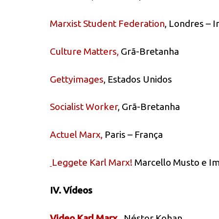
Marxist Student Federation
, Londres – I
Culture Matters,
Grã-Bretanha
Gettyimages
, Estados Unidos
Socialist Worker
, Grã-Bretanha
Actuel Marx,
Paris – França
Leggete Karl Marx!
Marcello Musto e I
IV. Vídeos
Video Karl Marx
,
Néstor Kohan