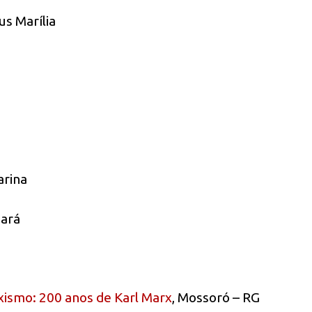
us Marília
arina
eará
rxismo: 200 anos de Karl Marx
, Mossoró – RG