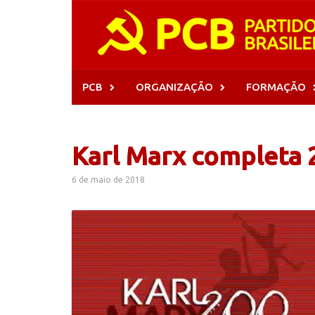
Skip
to
content
PCB
ORGANIZAÇÃO
FORMAÇÃO
Karl Marx completa 
6 de maio de 2018