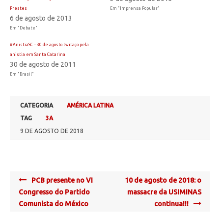
Prestes
Em "Imprensa Popular"
6 de agosto de 2013
Em "Debate"
#AnistiaSC – 30 de agosto twitaço pela
anistia em Santa Catarina
30 de agosto de 2011
Em "Brasil"
CATEGORIA
AMÉRICA LATINA
TAG
3A
9 DE AGOSTO DE 2018
Post
PCB presente no VI
10 de agosto de 2018: o
navigation
Congresso do Partido
massacre da USIMINAS
Comunista do México
continua!!!