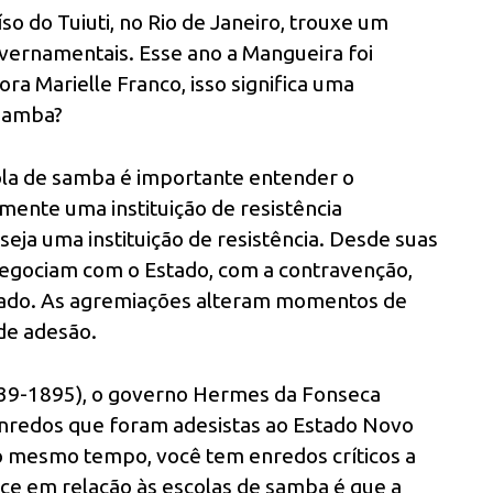
o do Tuiuti, no Rio de Janeiro, trouxe um
overnamentais. Esse ano a Mangueira foi
Marielle Franco, isso significa uma
 samba?
ola de samba é importante entender o
mente uma instituição de resistência
eja uma instituição de resistência. Desde suas
 negociam com o Estado, com a contravenção,
cado. As agremiações alteram momentos de
de adesão.
1839-1895), o governo Hermes da Fonseca
enredos que foram adesistas ao Estado Novo
 Ao mesmo tempo, você tem enredos críticos a
ece em relação às escolas de samba é que a