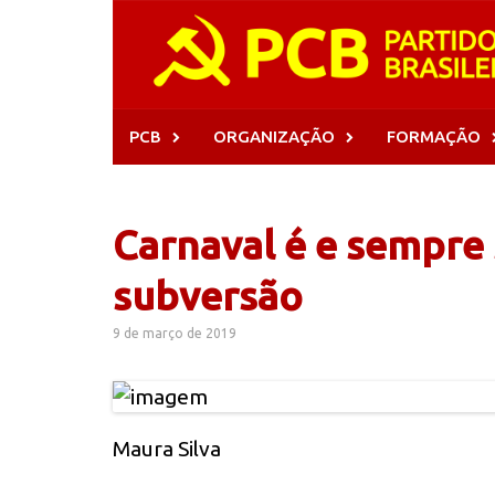
Skip
to
content
PCB
ORGANIZAÇÃO
FORMAÇÃO
Carnaval é e sempre
subversão
9 de março de 2019
Maura Silva