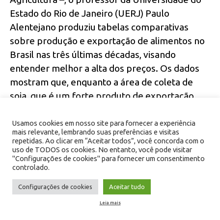
Estado do Rio de Janeiro (UERJ) Paulo
Alentejano produziu tabelas comparativas
sobre produção e exportação de alimentos no
Brasil nas três últimas décadas, visando
entender melhor a alta dos preços. Os dados
mostram que, enquanto a área de coleta de
soja, que é um forte produto de exportação,
cresceu de 11,4 milhões de hectares em 1990
para 35,8 milhões em 2019, a do arroz caiu de
Usamos cookies em nosso site para fornecer a experiência
mais relevante, lembrando suas preferências e visitas
pouco menos de 4 milhões para 1,7 milhões de
repetidas. Ao clicar em “Aceitar todos”, você concorda com o
uso de TODOS os cookies. No entanto, você pode visitar
hectares. Essa redução se deu principalmente
"Configurações de cookies" para fornecer um consentimento
em espaços de lavoura sequeira, ao mesmo
controlado.
tempo em que, na região Sul, crescia o plantio
Configurações de cookies
Aceitar tudo
irrigado, que tem uma produtividade muito
Leia mais
maior. Por isso, mesmo com a diminuição total
de área, a quantidade de arroz produzido no