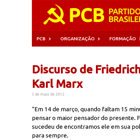
Skip
to
content
PCB
ORGANIZAÇÃO
FORMAÇÃO
Discurso de Friedric
Karl Marx
5 de maio de 2012
“Em 14 de março, quando faltam 15 minu
pensar o maior pensador do presente. Fi
sucedeu de encontramos ele em sua po
para sempre.