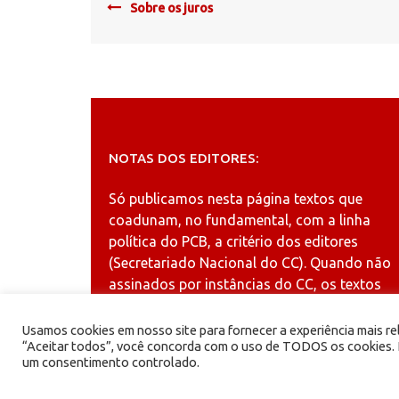
Post
Sobre os juros
navigation
NOTAS DOS EDITORES:
Só publicamos nesta página textos que
coadunam, no fundamental, com a linha
política do PCB, a critério dos editores
(Secretariado Nacional do CC). Quando não
assinados por instâncias do CC, os textos
publicados refletem a opinião dos autores.
Usamos cookies em nosso site para fornecer a experiência mais rel
“Aceitar todos”, você concorda com o uso de TODOS os cookies. N
um consentimento controlado.
PCB - Partido Comunista Brasileiro.