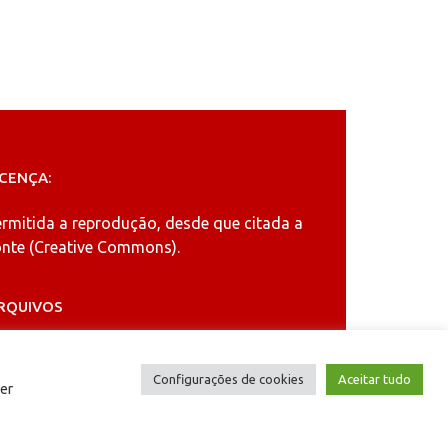
ICENÇA:
ermitida a reprodução, desde que citada a
nte (
Creative Commons
).
RQUIVOS
rquivos
Configurações de cookies
Aceitar tudo
er