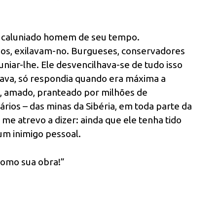
is caluniado homem de seu tempo.
nos, exilavam-no. Burgueses, conservadores
iar-lhe. Ele desvencilhava-se de tudo isso
rava, só respondia quando era máxima a
o, amado, pranteado por milhões de
ios – das minas da Sibéria, em toda parte da
 me atrevo a dizer: ainda que ele tenha tido
gum inimigo pessoal.
como sua obra!”