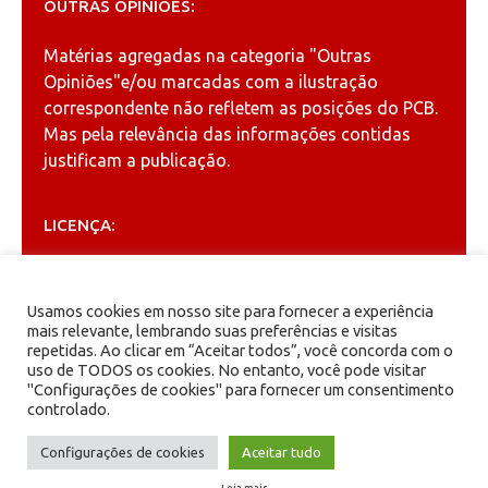
OUTRAS OPINIÕES:
Matérias agregadas na categoria
"Outras
Opiniões"
e/ou marcadas com a ilustração
correspondente não refletem as posições do PCB.
Mas pela relevância das informações contidas
justificam a publicação.
LICENÇA:
Permitida a reprodução, desde que citada a fonte
(
Creative Commons
).
Usamos cookies em nosso site para fornecer a experiência
mais relevante, lembrando suas preferências e visitas
repetidas. Ao clicar em “Aceitar todos”, você concorda com o
ARQUIVOS
uso de TODOS os cookies. No entanto, você pode visitar
"Configurações de cookies" para fornecer um consentimento
controlado.
Arquivos
Configurações de cookies
Aceitar tudo
Leia mais