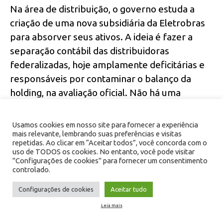
Na área de distribuição, o governo estuda a
criação de uma nova subsidiária da Eletrobras
para absorver seus ativos. A ideia é fazer a
separação contábil das distribuidoras
federalizadas, hoje amplamente deficitárias e
responsáveis por contaminar o balanço da
holding, na avaliação oficial. Não há uma
decisão tomada, mas a possibilidade já foi
discutida em reuniões entre autoridades do
Usamos cookies em nosso site para fornecer a experiência
setor.
mais relevante, lembrando suas preferências e visitas
repetidas. Ao clicar em “Aceitar todos”, você concorda com o
uso de TODOS os cookies. No entanto, você pode visitar
"Configurações de cookies" para fornecer um consentimento
O diretor de transmissão da Eletrobras, Marcos
controlado.
Aurélio Madureira da Silva, confirmou ao Valor
PRO, serviço de informações em tempo real do
Configurações de cookies
Aceitar tudo
Valor, que a direção estuda alternativas para
Leia mais
adequar as distribuidoras à nova realidade.