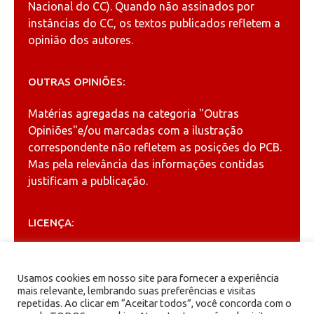
Nacional do CC). Quando não assinados por
instâncias do CC, os textos publicados refletem a
opinião dos autores.
OUTRAS OPINIÕES:
Matérias agregadas na categoria
"Outras
Opiniões"
e/ou marcadas com a ilustração
correspondente não refletem as posições do PCB.
Mas pela relevância das informações contidas
justificam a publicação.
LICENÇA:
Permitida a reprodução, desde que citada a fonte
(
Creative Commons
).
Usamos cookies em nosso site para fornecer a experiência
mais relevante, lembrando suas preferências e visitas
repetidas. Ao clicar em “Aceitar todos”, você concorda com o
ARQUIVOS