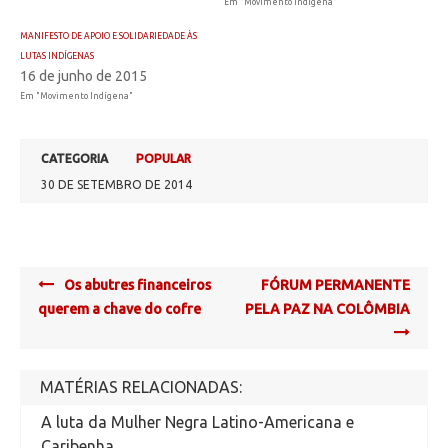
Em "Movimento Indígena"
MANIFESTO DE APOIO E SOLIDARIEDADE ÀS
LUTAS INDÍGENAS
16 de junho de 2015
Em "Movimento Indígena"
CATEGORIA
POPULAR
30 DE SETEMBRO DE 2014
Post
Os abutres financeiros
FÓRUM PERMANENTE
navigation
querem a chave do cofre
PELA PAZ NA COLÔMBIA
MATÉRIAS RELACIONADAS:
A luta da Mulher Negra Latino-Americana e
Caribenha