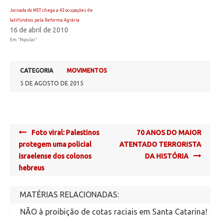
Jornada do MST chega a 42 ocupações de
latifúndios pela Reforma Agrária
16 de abril de 2010
Em "Popular"
CATEGORIA
MOVIMENTOS
5 DE AGOSTO DE 2015
Post
Foto viral: Palestinos
70 ANOS DO MAIOR
navigation
protegem uma policial
ATENTADO TERRORISTA
israelense dos colonos
DA HISTÓRIA
hebreus
MATÉRIAS RELACIONADAS:
NÃO à proibição de cotas raciais em Santa Catarina!