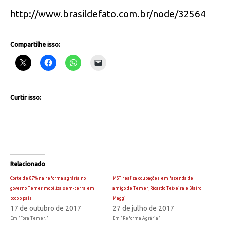
http://www.brasildefato.com.br/node/32564
Compartilhe isso:
Curtir isso:
Relacionado
Corte de 87% na reforma agrária no
MST realiza ocupações em fazenda de
governo Temer mobiliza sem-terra em
amigo de Temer, Ricardo Teixeira e Blairo
todo o país
Maggi
17 de outubro de 2017
27 de julho de 2017
Em "Fora Temer!"
Em "Reforma Agrária"