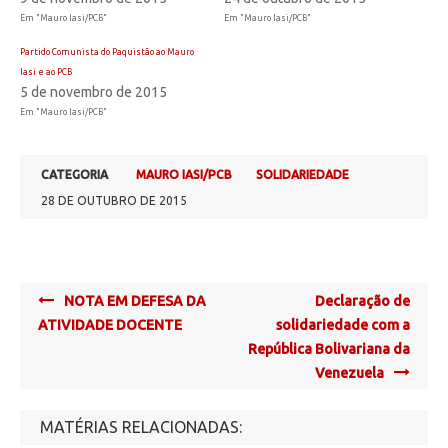
Em "Mauro Iasi/PCB"
Em "Mauro Iasi/PCB"
Partido Comunista do Paquistão ao Mauro
Iasi e ao PCB
5 de novembro de 2015
Em "Mauro Iasi/PCB"
CATEGORIA
MAURO IASI/PCB
SOLIDARIEDADE
28 DE OUTUBRO DE 2015
Post
NOTA EM DEFESA DA
Declaração de
navigation
ATIVIDADE DOCENTE
solidariedade com a
República Bolivariana da
Venezuela
MATÉRIAS RELACIONADAS: