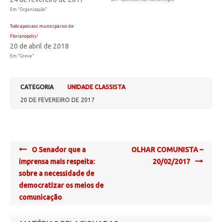
Em "Organização"
Todo apoio aos municipários de
Florianópolis!
20 de abril de 2018
Em "Greve"
CATEGORIA
UNIDADE CLASSISTA
20 DE FEVEREIRO DE 2017
Post
O Senador que a
OLHAR COMUNISTA –
navigation
imprensa mais respeita:
20/02/2017
sobre a necessidade de
democratizar os meios de
comunicação