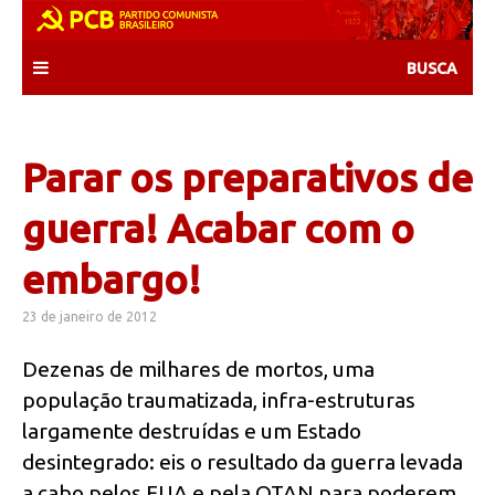
Skip
to
content
Parar os preparativos de
guerra! Acabar com o
embargo!
23 de janeiro de 2012
Dezenas de milhares de mortos, uma
população traumatizada, infra-estruturas
largamente destruídas e um Estado
desintegrado: eis o resultado da guerra levada
a cabo pelos EUA e pela OTAN para poderem