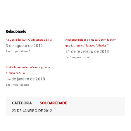
Relacionado
A guerra dos EUA-OTAN contra a Síria:
Apagando países do mapa: Quem faz com
3 de agosto de 2012
que falhem os “Estados falhados”?
21 de fevereiro de 2013
Em "Imperialismo"
Em "Imperialismo"
EUA e Israel intensificam a guerra
híbrida na Síria
14 de janeiro de 2018
Em "Imperialismo"
CATEGORIA
SOLIDARIEDADE
23 DE JANEIRO DE 2012