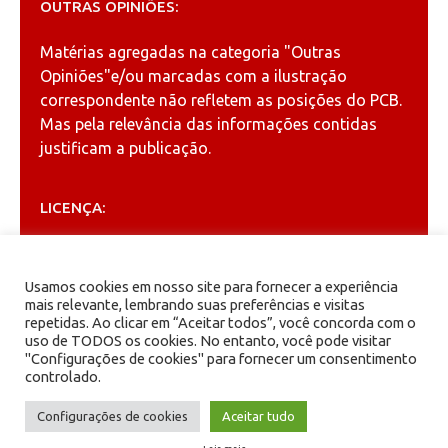
OUTRAS OPINIÕES:
Matérias agregadas na categoria
"Outras
Opiniões"
e/ou marcadas com a ilustração
correspondente não refletem as posições do PCB.
Mas pela relevância das informações contidas
justificam a publicação.
LICENÇA:
Permitida a reprodução, desde que citada a fonte
(
Creative Commons
).
Usamos cookies em nosso site para fornecer a experiência
mais relevante, lembrando suas preferências e visitas
repetidas. Ao clicar em “Aceitar todos”, você concorda com o
ARQUIVOS
uso de TODOS os cookies. No entanto, você pode visitar
"Configurações de cookies" para fornecer um consentimento
controlado.
Arquivos
Configurações de cookies
Aceitar tudo