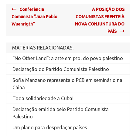
Post
Conferência
A POSIÇÃO DOS
navigation
Comunista “Juan Pablo
COMUNISTAS FRENTE À
Wuanrigth”
NOVA CONJUNTURA DO
PAÍS
MATÉRIAS RELACIONADAS:
“No Other Land”: a arte em prol do povo palestino
Declaração do Partido Comunista Palestino
Sofia Manzano representa o PCB em seminário na
China
Toda solidariedade a Cuba!
Declaração emitida pelo Partido Comunista
Palestino
Um plano para despedaçar países