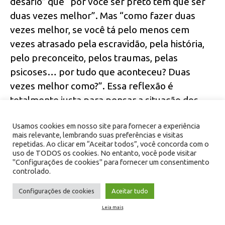
desafio” que “por você ser preto tem que ser
duas vezes melhor”. Mas “como fazer duas
vezes melhor, se você tá pelo menos cem
vezes atrasado pela escravidão, pela história,
pelo preconceito, pelos traumas, pelas
psicoses… por tudo que aconteceu? Duas
vezes melhor como?”. Essa reflexão é
totalmente justa para pensar a situação dos
negros que se aventuram a cumprir a função
Usamos cookies em nosso site para fornecer a experiência
político-social de ser um intelectual. Os
mais relevante, lembrando suas preferências e visitas
traumas, as psicoses, o preconceito, o mundo
repetidas. Ao clicar em “Aceitar todos”, você concorda com o
uso de TODOS os cookies. No entanto, você pode visitar
branco atuam todos os dias para nos derrubar.
"Configurações de cookies" para fornecer um consentimento
controlado.
Essa tentativa de derrubada pode assumir
Configurações de cookies
Aceitar tudo
muitas formas – como, por exemplo, nunca
Leia mais
fazer uma crítica séria ao interlocutor e