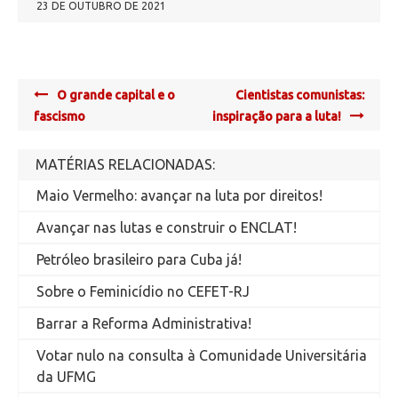
23 DE OUTUBRO DE 2021
Post
O grande capital e o
Cientistas comunistas:
navigation
fascismo
inspiração para a luta!
MATÉRIAS RELACIONADAS:
Maio Vermelho: avançar na luta por direitos!
Avançar nas lutas e construir o ENCLAT!
Petróleo brasileiro para Cuba já!
Sobre o Feminicídio no CEFET-RJ
Barrar a Reforma Administrativa!
Votar nulo na consulta à Comunidade Universitária
da UFMG