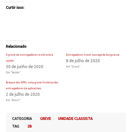
Curtir isso:
Relacionado
A greve de entregadores e o direito à
Entregadores tiram sossego da burguesia
8 de julho de 2020
saúde
30 de junho de 2020
Em "Greve"
Em "Saúde"
Breque dos APPs: uma greve histórica dos
entregadores de aplicativos
2 de julho de 2020
Em "Brasil"
CATEGORIA
GREVE
UNIDADE CLASSISTA
TAG
2B