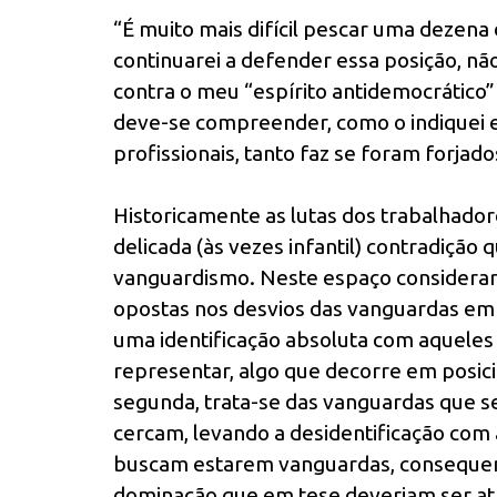
“É muito mais difícil pescar uma dezena
continuarei a defender essa posição, nã
contra o meu “espírito antidemocrático” 
deve-se compreender, como o indiquei e
profissionais, tanto faz se foram forjado
Historicamente as lutas dos trabalhadore
delicada (às vezes infantil) contradição
vanguardismo. Neste espaço considera
opostas nos desvios das vanguardas em 
uma identificação absoluta com aqueles
representar, algo que decorre em posic
segunda, trata-se das vanguardas que s
cercam, levando a desidentificação com 
buscam estarem vanguardas, conseque
dominação que em tese deveriam ser atr