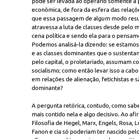
pode ser levada ao operário somente a par
econômica, de fora da esfera das relaçõ
que essa passagem de algum modo resu
atravessa a luta de classes desde pelo 
cena política e sendo ela para o pensame
Podemos analisá-la dizendo: se estamos
e as classes dominantes que o sustenta
pelo capital, o proletariado, assumam c
socialismo; como então levar isso a ca
em relações de alienação, fetichistas e 
dominante?
A pergunta retórica, contudo, como sab
mais contido nela e algo decisivo. Ao af
Filosofia de Hegel, Marx, Engels, Rosa, L
Fanon e cia só poderiam ter nascido pel