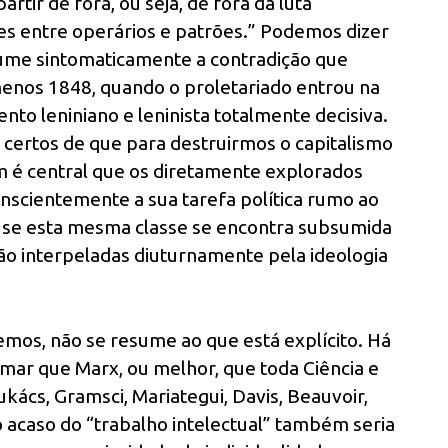
tir de fora, ou seja, de fora da luta
es entre operários e patrões.” Podemos dizer
me sintomaticamente a contradição que
menos 1848, quando o proletariado entrou na
nto leniniano e leninista totalmente decisiva.
 certos de que para destruirmos o capitalismo
m é central que os diretamente explorados
onscientemente a sua tarefa política rumo ao
bo se esta mesma classe se encontra subsumida
são interpeladas diuturnamente pela ideologia
emos, não se resume ao que está explícito. Há
irmar que Marx, ou melhor, que toda Ciência e
ukács, Gramsci, Mariategui, Davis, Beauvoir,
o acaso do “trabalho intelectual” também seria