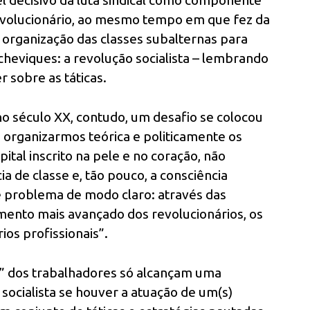
l decisivo da luta sindical como componente
revolucionário, ao mesmo tempo em que fez da
 organização das classes subalternas para
lcheviques: a revolução socialista – lembrando
 sobre as táticas.
 no século XX, contudo, um desafio se colocou
o organizarmos teórica e politicamente os
tal inscrito na pele e no coração, não
 de classe e, tão pouco, a consciência
e problema de modo claro: através das
mento mais avançado dos revolucionários, os
os profissionais”.
s” dos trabalhadores só alcançam uma
 socialista se houver a atuação de um(s)