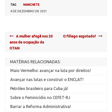
TAG
MANCHETE
4 DE DEZEMBRO DE 2021
Post
A mulher afegã nos 20
O fôlego esgotado?
navigation
anos de ocupação da
OTAN
MATÉRIAS RELACIONADAS:
Maio Vermelho: avançar na luta por direitos!
Avançar nas lutas e construir o ENCLAT!
Petróleo brasileiro para Cuba já!
Sobre o Feminicídio no CEFET-RJ
Barrar a Reforma Administrativa!