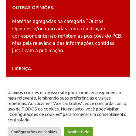
OUTRAS OPINIÕES:
Matérias agregadas na categoria
"Outras
Opiniões"
e/ou marcadas com a ilustração
correspondente não refletem as posições do PCB.
Mas pela relevância das informações contidas
justificam a publicação.
LICENÇA:
Permitida a reprodução, desde que citada a fonte
(
Creative Commons
).
Usamos cookies em nosso site para fornecer a experiência
mais relevante, lembrando suas preferências e visitas
repetidas. Ao clicar em “Aceitar todos”, você concorda com o
ARQUIVOS
uso de TODOS os cookies. No entanto, você pode visitar
"Configurações de cookies" para fornecer um consentimento
controlado.
Arquivos
Configurações de cookies
Aceitar tudo