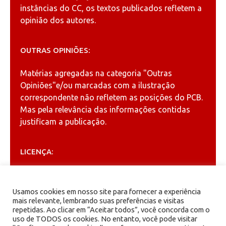
instâncias do CC, os textos publicados refletem a
opinião dos autores.
OUTRAS OPINIÕES:
Matérias agregadas na categoria
"Outras
Opiniões"
e/ou marcadas com a ilustração
correspondente não refletem as posições do PCB.
Mas pela relevância das informações contidas
justificam a publicação.
LICENÇA:
Permitida a reprodução, desde que citada a fonte
(
Creative Commons
).
Usamos cookies em nosso site para fornecer a experiência
mais relevante, lembrando suas preferências e visitas
repetidas. Ao clicar em “Aceitar todos”, você concorda com o
ARQUIVOS
uso de TODOS os cookies. No entanto, você pode visitar