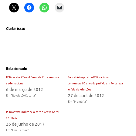
Curtir isso:
Relacionado
PCB recebe Cônsul Geral de Cuba em sua
Secretário-geral do PCB Nacional
sede nacional
comemora 90 anos do partido em Fortaleza
6 de março de 2012
e fala de eleições
27 de abril de 2012
Em "Revolução Cubana"
Em "Memória"
PCB convoca militância para a Greve Geral
de 30/06
26 de junho de 2017
Em "Fora Temer!"